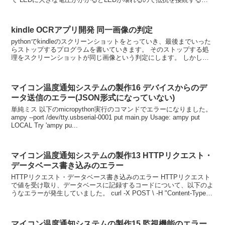
要があります。 抵抗は何Ω必要か計算してみま...
kindle OCRアプリ開発 同一画像の判定
pythonでkindleのスクリーンショットをとっていき、最後までいった
らストップするプログラムを書いていきます。 そのストップする処
理をスクリーンショットが同じ画像という判定にします。 しかし、
以下のプログラムでは違うスクリーンショット...
マイコン温度通知システムの製作16 デバイスからのデ
ータ送信のエラー(JSON形式になっていない)
単純ミス 以下のmicropython実行のコマンドでエラーになりました。
ampy --port /dev/tty.usbserial-0001 put main.py Usage: ampy put
LOCAL Try 'ampy pu...
マイコン温度通知システムの製作13 HTTPリクエスト・
データベース書き込みのエラー
HTTPリクエスト・データベース書き込みのエラー HTTPリクエスト
で値を受け取り、データベースに記録するコードについて、以下のよ
うなエラーが発生していました。 curl -X POST \ -H "Content-Type:
applic...
マイコン温度通知システムの製作15 監視機能のエラー