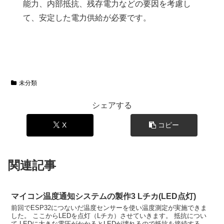
能力、内部抵抗、残存電力などの要因を考慮し
て、安定した電力供給が必要です。
未分類
シェアする
X
コピー
関連記事
マイコン温度通知システムの製作3 Lチカ(LED点灯)
前回でESP32につないだ温度センサーを使い温度測定が実施できま
した。 ここからLEDを点灯（Lチカ）させていきます。 抵抗につい
て LEDに大きな電圧がかかるとLEDが壊れるので抵抗を接続する必