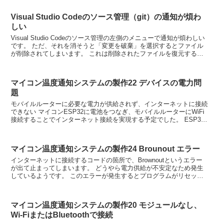
Visual Studio Codeのソース管理（git）の通知が煩わ
しい
Visual Studio Codeのソース管理の左側のメニューで通知が煩わしい
です。 ただ、それを消そうと「変更を破棄」を選択するとファイル
が削除されてしまいます。 これは削除されたファイルを復元するこ
とができないので、通知を消したいのな...
マイコン温度通知システムの製作22 デバイスの電力問
題
モバイルルーターに必要な電力が供給されず、インターネットに接続
できない マイコンESP32に電池をつなぎ、モバイルルーターにWiFi
接続することでインターネット接続を実現する予定でした。 ESP32
をパソコンで繋いでいるときは問題ないのです...
マイコン温度通知システムの製作24 Brounout エラー
インターネットに接続するコードの箇所で、Brownoutというエラー
が出て止まってしまいます。 どうやら電力供給が不安定なため発生
しているようです。 このエラーが発生するとプログラムがリセット
されてしまい、またエラーハンドリングもできないの...
マイコン温度通知システムの製作20 モジュールなし、
Wi-FiまたはBluetoothで接続