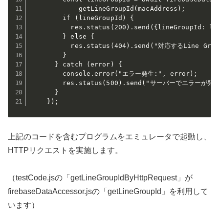
            getLineGroupId(macAddress);

        if (lineGroupId) {

          res.status(200).send({lineGroupId: lin
        } else {

          res.status(404).send("対応するLine G
        }

      } catch (error) {

        console.error("エラー発生:", error);

        res.status(500).send("サーバーでエラーが発
      }

上記のコードを含むプログラムをエミュレータで起動し、
HTTPリクエストを実施します。
（testCode.jsの「getLineGroupIdByHttpRequest」が
firebaseDataAccessor.jsの「getLineGroupId」を利用して
います）