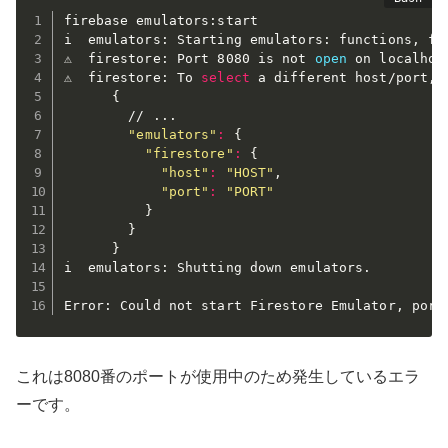
firebase emulators:start

i  emulators: Starting emulators: functions, fir
⚠  firestore: Port 8080 is not 
open
 on localhos
⚠  firestore: To 
select
 a different host/port, 
{
        // 
..
.

"emulators"
:
{
"firestore"
:
{
"host"
:
"HOST"
,

"port"
:
"PORT"
}
}
}
i  emulators: Shutting down emulators.

これは8080番のポートが使用中のため発生しているエラ
ーです。