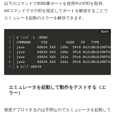
以下のコマンドで8080番ポートを使用中のPIDを取得、
killコマンドでそのIDを指定してポートを解放することで
エミュレータ起動のエラーを解決できます。
$ 
lsof
 -i :8080

COMMAND     PID         USER   FD   TYPE        
java      40034 XXX  139u  IPv6 0x2cd6cb290f444
java      40034 XXX  140u  IPv6 0x2cd6cb290f43c
java      40034 XXX  143u  IPv6 0x2cd6cb290f439
java      40034 XXX  144u  IPv6 0x2cd6cb290f422
$ 
kill
エミュレータを起動して動作をテストする（エ
ラー）
都度デプロイするのは手間なのでエミュレータを起動して