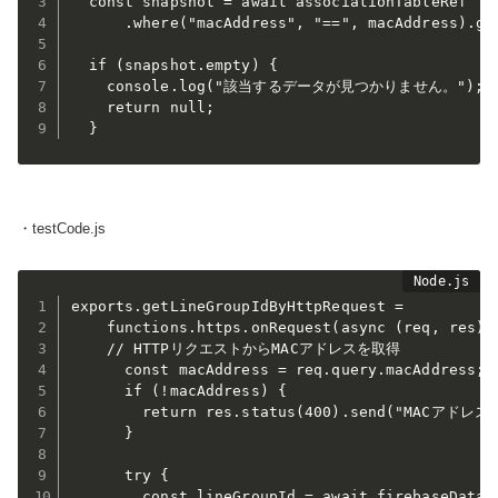
  const snapshot = await associationTableRef

      .where("macAddress", "==", macAddress).get
  if (snapshot.empty) {

    console.log("該当するデータが見つかりません。");

    return null;

・testCode.js
exports.getLineGroupIdByHttpRequest =

    functions.https.onRequest(async (req, res) =
    // HTTPリクエストからMACアドレスを取得

      const macAddress = req.query.macAddress;

      if (!macAddress) {

        return res.status(400).send("MAC
      }

      try {

        const lineGroupId = await firebaseDataAc