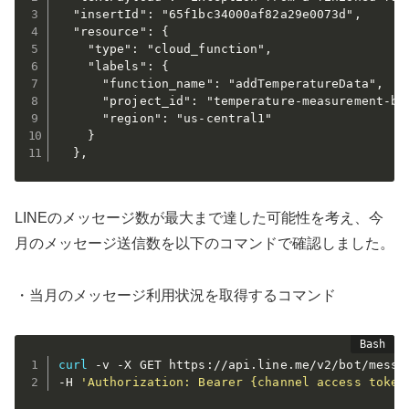
  "insertId": "65f1bc34000af82a29e0073d",

  "resource": {

    "type": "cloud_function",

    "labels": {

      "function_name": "addTemperatureData",

      "project_id": "temperature-measurement-b3f
      "region": "us-central1"

    }

LINEのメッセージ数が最大まで達した可能性を考え、今
月のメッセージ送信数を以下のコマンドで確認しました。
・当月のメッセージ利用状況を取得するコマンド
curl
 -v -X GET https://api.line.me/v2/bot/messag
-H 
'Authorization: Bearer {channel access token