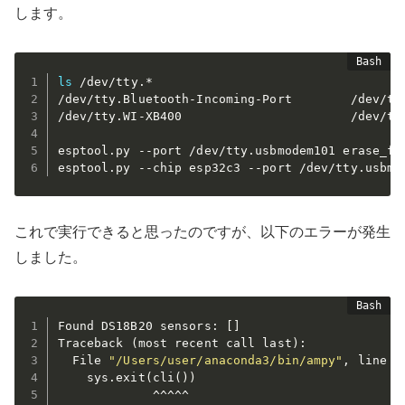
します。
ls
 /dev/tty.*

/dev/tty.Bluetooth-Incoming-Port        /dev/tty
/dev/tty.WI-XB400                       /dev/tty
esptool.py --port /dev/tty.usbmodem101 erase_fla
これで実行できると思ったのですが、以下のエラーが発生
しました。
Found DS18B20 sensors: 
[
]
Traceback 
(
most recent call last
)
:

  File 
"/Users/user/anaconda3/bin/ampy"
, line 8
    sys.exit
(
cli
(
))
             ^^^^^
