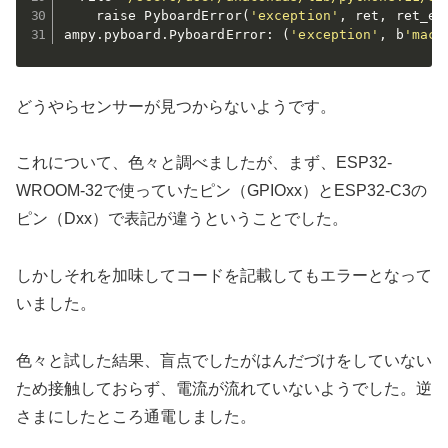
    raise PyboardError
(
'exception'
, ret, ret_er
ampy.pyboard.PyboardError: 
(
'exception'
, b
'mac_
どうやらセンサーが見つからないようです。
これについて、色々と調べましたが、まず、ESP32-
WROOM-32で使っていたピン（GPIOxx）とESP32-C3の
ピン（Dxx）で表記が違うということでした。
しかしそれを加味してコードを記載してもエラーとなって
いました。
色々と試した結果、盲点でしたがはんだづけをしていない
ため接触しておらず、電流が流れていないようでした。逆
さまにしたところ通電しました。