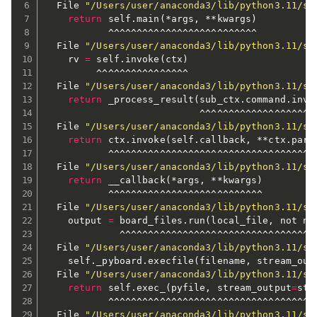
  File 
"/Users/user/anaconda3/lib/python3.11/si
return
 self.main
(
*args, **kwargs
)
           ^^^^^^^^^^^^^^^^^^^^^^^^^^

  File 
"/Users/user/anaconda3/lib/python3.11/si
    rv 
=
 self.invoke
(
ctx
)
         ^^^^^^^^^^^^^^^^

  File 
"/Users/user/anaconda3/lib/python3.11/si
return
 _process_result
(
sub_ctx.command.invo
                           ^^^^^^^^^^^^^^^^^^^^^
  File 
"/Users/user/anaconda3/lib/python3.11/si
return
 ctx.invoke
(
self.callback, **ctx.para
           ^^^^^^^^^^^^^^^^^^^^^^^^^^^^^^^^^^^^^
  File 
"/Users/user/anaconda3/lib/python3.11/si
return
 __callback
(
*args, **kwargs
)
           ^^^^^^^^^^^^^^^^^^^^^^^^^^^

  File 
"/Users/user/anaconda3/lib/python3.11/si
    output 
=
 board_files.run
(
local_file, not no
             ^^^^^^^^^^^^^^^^^^^^^^^^^^^^^^^^^^^
  File 
"/Users/user/anaconda3/lib/python3.11/si
    self._pyboard.execfile
(
filename, stream_out
  File 
"/Users/user/anaconda3/lib/python3.11/si
return
 self.exec_
(
pyfile, stream_output
=
str
           ^^^^^^^^^^^^^^^^^^^^^^^^^^^^^^^^^^^^^
  File 
"/Users/user/anaconda3/lib/python3.11/si