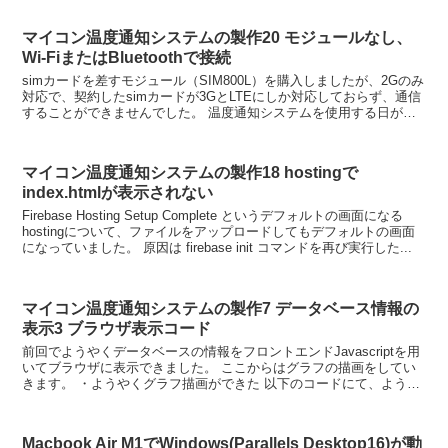
マイコン温度通知システムの製作20 モジュールなし、
Wi-FiまたはBluetoothで接続
simカードを差すモジュール（SIM800L）を購入しましたが、2Gのみ
対応で、契約したsimカードが3GとLTEにしか対応しておらず、通信
することができませんでした。 温度通知システムを使用する日が近
づいているので、ひとまずスマートフォン...
マイコン温度通知システムの製作18 hostingで
index.htmlが表示されない
Firebase Hosting Setup Complete というデフォルトの画面になる
hostingについて、ファイルをアップロードしてもデフォルトの画面
になっていました。 原因は firebase init コマンドを再び実行した...
マイコン温度通知システムの製作7 データベース情報の
表示3 ブラウザ表示コード
前回でようやくデータベースの情報をフロントエンドJavascriptを用
いてブラウザに表示できました。 ここからはグラフの描画をしてい
きます。 ・ようやくグラフ描画ができた 以下のコードにて、ようや
くFirestoreデータベースのグラフの...
Macbook Air M1でWindows(Parallels Desktop16)が動